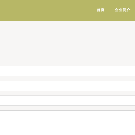
首页
企业简介