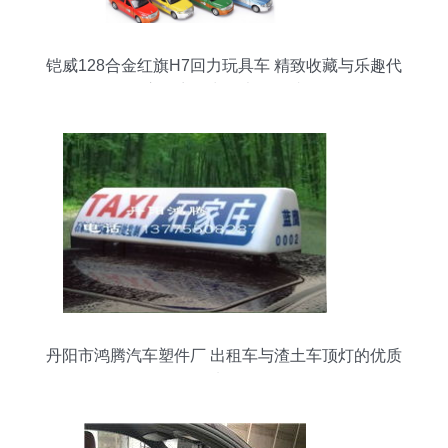
铠威128合金红旗H7回力玩具车 精致收藏与乐趣代
言，商用出租也超吸睛
丹阳市鸿腾汽车塑件厂 出租车与渣土车顶灯的优质
选择