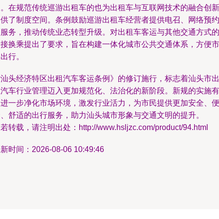
则。在规范传统巡游出租车的也为出租车与互联网技术的融合创
提供了制度空间。条例鼓励巡游出租车经营者提供电召、网络预
等服务，推动传统业态转型升级。对出租车客运与其他交通方式
衔接换乘提出了要求，旨在构建一体化城市公共交通体系，方便
民出行。
《汕头经济特区出租汽车客运条例》的修订施行，标志着汕头市
租汽车行业管理迈入更加规范化、法治化的新阶段。新规的实施
望进一步净化市场环境，激发行业活力，为市民提供更加安全、
捷、舒适的出行服务，助力汕头城市形象与交通文明的提升。
若转载，请注明出处：http://www.hsljzc.com/product/94.html
新时间：2026-08-06 10:49:46