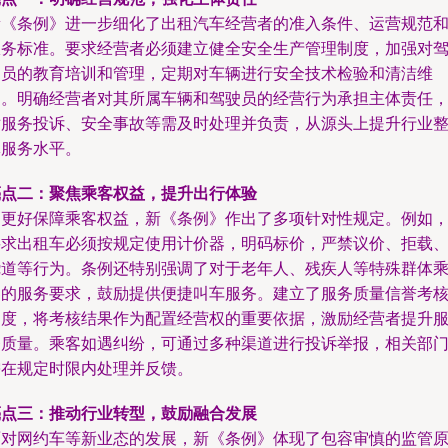
新《条例》进一步细化了出租汽车经营者的准入条件、运营规范
服务标准。要求经营者必须建立健全安全生产管理制度，加强对
驶员的教育培训和管理，定期对车辆进行安全技术检验和清洁维
护。明确经营者对其所属车辆和驾驶员的经营行为承担主体责任
对服务投诉、安全事故等需及时处理并负责，从源头上提升行业
体服务水平。
亮点二：聚焦乘客权益，提升出行体验
为更好保障乘客权益，新《条例》作出了多项针对性规定。例如
要求出租车必须按规定使用计价器，明码标价，严禁议价、拒载
绕道等行为。条例还特别强调了对于老年人、残疾人等特殊群体
客的服务要求，鼓励提供便捷叫车服务。建立了服务质量信誉考
制度，将考核结果作为配置经营权的重要依据，激励经营者提升
务质量。乘客如遇纠纷，可通过多种渠道进行投诉举报，相关部
需在规定时限内处理并反馈。
亮点三：推动行业转型，鼓励融合发展
面对网约车等新业态的发展，新《条例》体现了包容审慎的监管